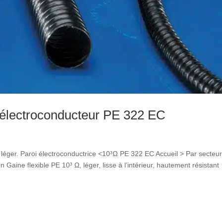
e électroconducteur PE 322 EC
, léger. Paroi électroconductrice <10³Ω PE 322 EC Accueil > Par secteu
n Gaine flexible PE 10³ Ω, léger, lisse à l’intérieur, hautement résistant