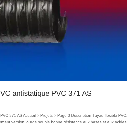
 PVC antistatique PVC 371 AS
rd PVC 371 AS Accueil > Projets > Page 3 Description Tuyau flexible PVC
orcement version lourde souple bonne résistance aux bases et aux acides