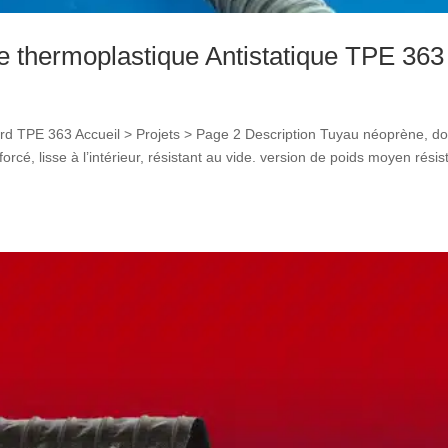
re thermoplastique Antistatique TPE 363
urd TPE 363 Accueil > Projets > Page 2 Description Tuyau néoprène, d
nforcé, lisse à l’intérieur, résistant au vide. version de poids moyen résis