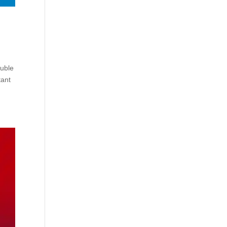
ouble
tant